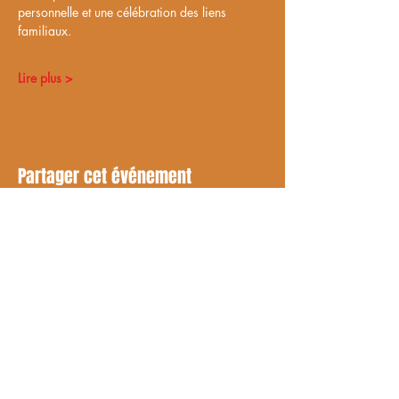
personnelle et une célébration des liens 
familiaux.
Lire plus >
Partager cet événement
RESTEZ À JOUR
Avec tous les derniers spectacles et