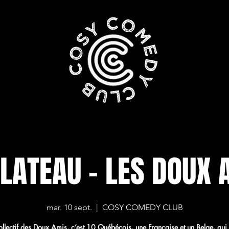
PLATEAU - LES DOUX 
mar. 10 sept.
  |  
COSY COMEDY CLUB
ollectif des Doux Amis, c’est 10 Québécois, une Française et un Belge, qui