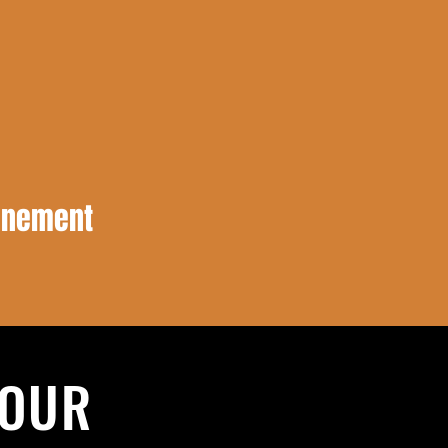
vénement
JOUR