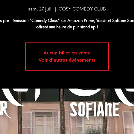
sam. 27 juil.
  |  
COSY COMEDY CLUB
és par l'émission "Comedy Class" sur Amazon Prime, Yassir et Sofiane So
offrent une heure de pur stand up !
Aucun billet en vente
Voir d'autres événements