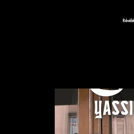
Révél