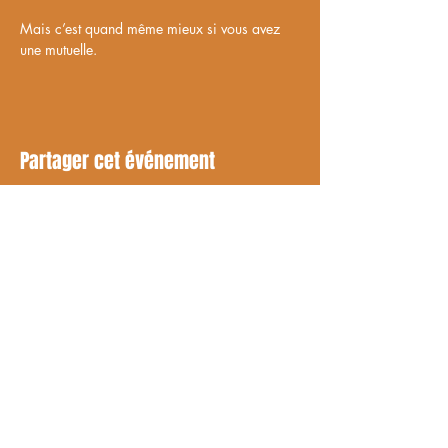
Mais c’est quand même mieux si vous avez 
une mutuelle.
Partager cet événement
RESTEZ À JOUR
Avec tous les derniers spectacles et
événements. Abonnez-vous pour
recevoir notre newsletter